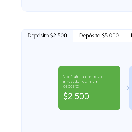
Depósito $2 500
Depósito $5 000
Você atraiu um novo
investidor com um
depósito
$2 500