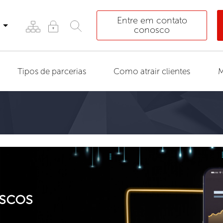
Entre em contato
conosco
Tipos de parcerias
Como atrair clientes
M
scos