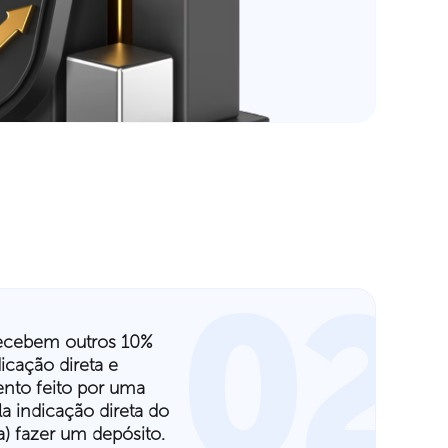
02
ecebem outros 10%
cação direta e
ento feito por uma
a indicação direta do
a) fazer um depósito.