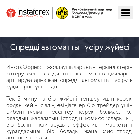
ИнстаФорекс-ге өту
Спредді автоматты түсіру жүйесі
ИнстаФорекс
, жолдаушыларының еркіндіктерін
көтеру мен оларды торговле мотивацияларын
арттыруға арналған спредді автоматты түсіруге
құқыларын ұсынады.
Тек 5 минутта бір, жүйені теңшеу үшін керек,
содан кейін сіздің өзіңізге әр бір трейдер үшін
рибейт-түсімін есептеу керек болмас, ол
олардың жасалатын істердің комиссияларының
бір бөлігін қайтарудың еффективті маркетинг
құралдарынан бірі болады, жаңа клиенттерді
арттыру арқылы.