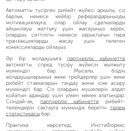
Автоматты түсірген рибейт жүйесі арқылы, сіз
барлық немесе кейбір рефералдарыңызды
мотивациялауға, олар ойлау сделкаларды
айқынлауы жаттығу үшін жасауыңыз керек,
олардың сәттілігін немесе зарықтығын пара
транзакцияларды жасау үшін төлеген
комиссияларды ойлауыз.
Әр бір жолдаушыға
партнерлік кабинетте
автоматты спред түсіру жүйесін жылжыту
мүмкіндігі бар. Мысалы, біздің
жолдаушыларымыз жеке трейдерлер үшін жеке
рибейт ставкаларын таңдау және іске асыру
мүмкіндігі бар. Сіз олардың мүшелерін алдап
қойатын адамдар үшін үлкен көмек алатындар.
Сондай-ақ,
партнерлік кабинетте
рибейт-
төлемдерін сақтауға мүмкіндік беретін
төлем
статистикасы
бар.
Практика көрсетеді, ИнстаФорекс