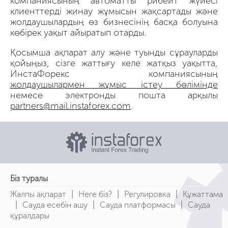
компаниясының автоматты рибейт жүйесі
клиенттерді жинау жұмысын жақсартады және
жолдаушылардың өз бизнесінің басқа болуына
көбірек уақыт айыратып отарды.
Қосымша ақпарат алу және туынды сұрауларды
қойыңыз, сізге жаттығу келе жатқыз уақытта,
ИнстаФорекс компаниясының
жолдаушылармен жұмыс істеу бөлімінде
немесе электронды пошта арқылы
partners@mail.instaforex.com
.
Біз туралы
|
|
|
Жалпы ақпарат
Неге біз?
Регулировка
Құжаттама
|
|
|
Сауда есебін ашу
Сауда платформасы
Сауда
құралдары