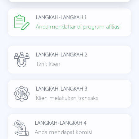
LANGKAH-LANGKAH 1
Anda mendaftar di program afiliasi
LANGKAH-LANGKAH 2
Tarik klien
LANGKAH-LANGKAH 3
Klien melakukan transaksi
LANGKAH-LANGKAH 4
Anda mendapat komisi