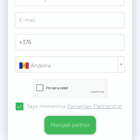
Andorra
Saya menerima
Perjanjian Partnership
Menjadi partner