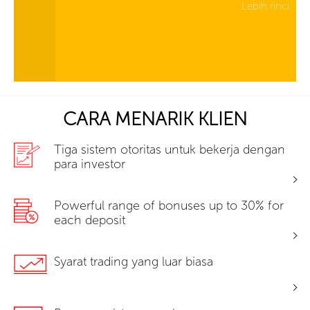
Lebih rinci
CARA MENARIK KLIEN
Tiga sistem otoritas untuk bekerja dengan
para investor
Powerful range of bonuses up to 30% for
each deposit
Syarat trading yang luar biasa