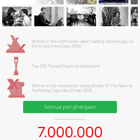
Winner in the nomination «Best Trading Technology» at
the Dubai Forex Expo 2024
Top 100 Trusted Financial Institutions
Winner in the nomination «Forex Broker Of The Year» at
the Money Expo Abu Dhabi 2025
Semua penghargaan
7.000.000