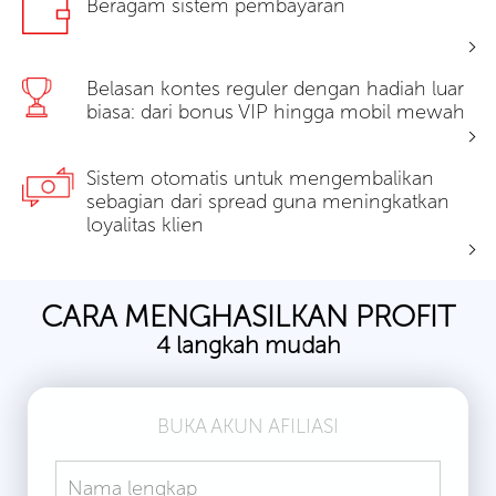
Beragam sistem pembayaran
Belasan kontes reguler dengan hadiah luar
biasa: dari bonus VIP hingga mobil mewah
Sistem otomatis untuk mengembalikan
sebagian dari spread guna meningkatkan
loyalitas klien
CARA MENGHASILKAN PROFIT
4 langkah mudah
BUKA AKUN AFILIASI