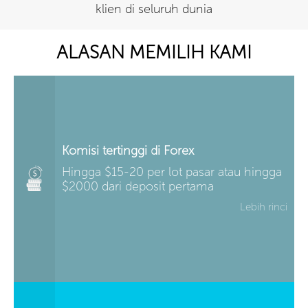
klien di seluruh dunia
ALASAN MEMILIH KAMI
Komisi tertinggi di Forex
Hingga $15-20 per lot pasar atau hingga
$2000 dari deposit pertama
Lebih rinci